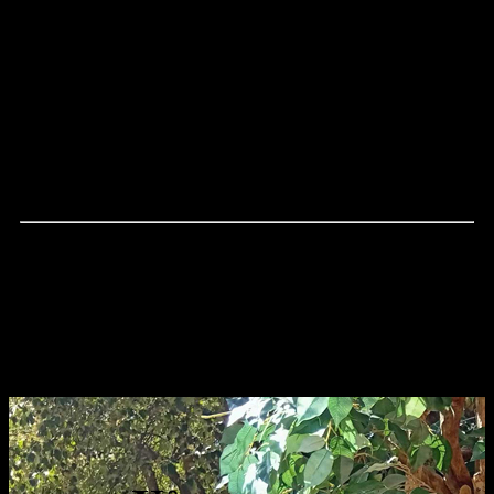
företag, mindre och större sällskap.
Ni som gästar oss i köket får laga genuin italiensk mat
under ledning av våra kockar
VÅRA PRESENTKORT
- en smakfull gåva
- alltid uppskattad
- den perfekta presenten