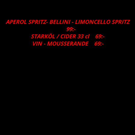
16:30 - 18:00
APEROL SPRITZ- BELLINI - LIMONCELLO SPRITZ
99:-
STARKÖL / CIDER 33 cl
69:-
VIN - MOUSSERANDE
69:-
FILETTO DI MAIALE
179:-
Fläskfilé med rödvinssås, bearnaise & klyftpotatis
SALMONE
189:-
Laxfilé toppad med pepparrotssås & klyftpotatis
PIZZA MARGARITA
119:-
Kryddig tomatsås, mozzarella & parmesan
LASAGNE
159:-
Lasagne toppad med tomatsås & parmesan
PASTA DA VINCI
149:-
Tagliatelle med caponata (sciciliansk grönsaksröra)