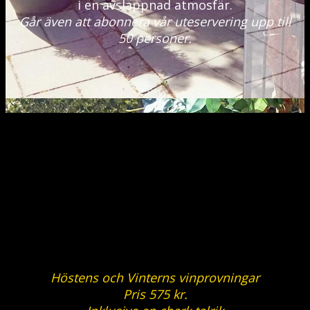
i en avslappnad atmosfär.
Går även att abonnera vår uteservering upp till
50 personer.
Vinprovningar
-
--*---
Höstens och Vinterns vinprovningar
Pris 575 kr.