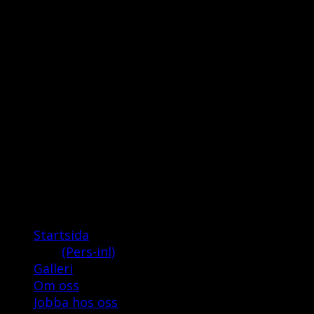
boka för större sällskap )
LUNCH
Måndag-Fredag 11:00-14:00
Endast kortbetalning
TELEFON: 013-121 121
E-POST: info@olympia-davinci.se
Adress
OLYMPIA-DA VINCI
Bielkegatan 1
582 21 Linköping
Joomla Template designed by Microsys
Startsida
(Pers-inl)
Galleri
Om oss
Jobba hos oss