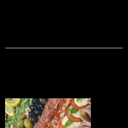
PASTA BOLOGNESE
149:-
SALLADER - RÄKOR / KYCKLING / GREKISK
139:-
CATERING
för
varje tillfälle