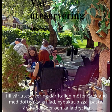
Vår
uteservering
Välkommen
.
till vår uteservering där Italien möter Grekland
med doften av grillad, nybakat pizza, pasta,
färska sallader och kalla drycker