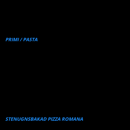
169:-
(grönt ljus från wwf), olivolja, citron, chili och vitlöksbröd.
GREKISK SALLAD
109:-/179:-
Serveras med vitlöksbröd.
RÄKCOCTAIL DA VINCI
109:- pp
Serveras med grillat aiolibröd
PRIMI / PASTA
PASTA PIEMONTESE
Färsk pasta piemontese med strimlad ryggbiff, porcini- svamp och
249:-
långkokt tryffelsås.
PASTA ALLE VONGOLE
Spaghetti serverad med färska vongolemusslor i vitt vin, vitlök,
235:-
chili, tomat &persilja
VEGETARISK RAVIOLI
Färsk hemalagade pastakuddar av durum, fyllda med svamp,
219:-
långkokt tryffelsås & parmesan.
STENUGNSBAKAD PIZZA ROMANA