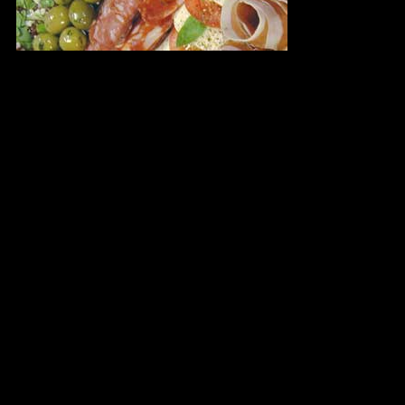
Från det lilla privata till det stora
företagsevenemanget
Låt oss laga maten åt dig
Vår stora erfarenhet och våra höga ambitioner
garanterar en lyckad tillställning
Här kan du välja från våra färdiga menyförslag eller
kom med egna idéer
GREKISK BUFFÉ