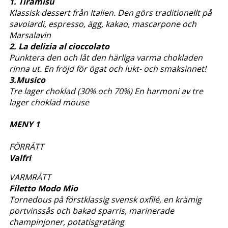
1. Tiramisú
Klassisk dessert från Italien. Den görs traditionellt på
savoiardi, espresso, ägg, kakao, mascarpone och
Marsalavin
2. La delizia al cioccolato
Punktera den och låt den härliga varma chokladen
rinna ut. En fröjd för ögat och lukt- och smaksinnet!
3.Musico
Tre lager choklad (30% och 70%) En harmoni av tre
lager choklad mouse
MENY 1
FÖRRÄTT
Valfri
VARMRÄTT
Filetto Modo Mio
Tornedous på förstklassig svensk oxfilé, en krämig
portvinssås och bakad sparris, marinerade
champinjoner, potatisgratäng