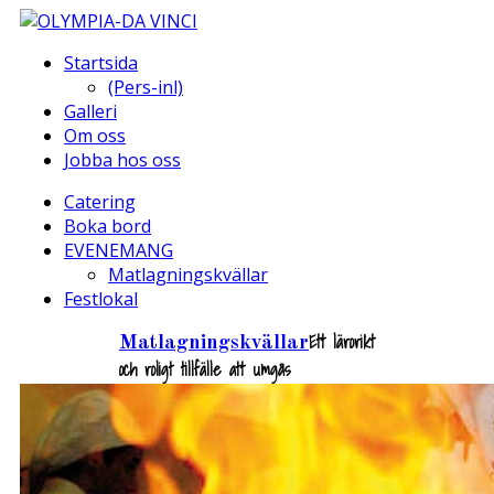
Startsida
(Pers-inl)
Galleri
Om oss
Jobba hos oss
Catering
Boka bord
EVENEMANG
Matlagningskvällar
Festlokal
Ett lärorikt
Matlagningskvällar
och roligt tillfälle att umgås